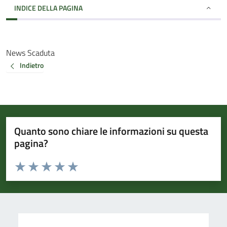
INDICE DELLA PAGINA
News Scaduta
Indietro
Quanto sono chiare le informazioni su questa
pagina?
Valuta da 1 a 5 stelle la pagina
Valuta 1 stelle su 5
Valuta 2 stelle su 5
Valuta 3 stelle su 5
Valuta 4 stelle su 5
Valuta 5 stelle su 5