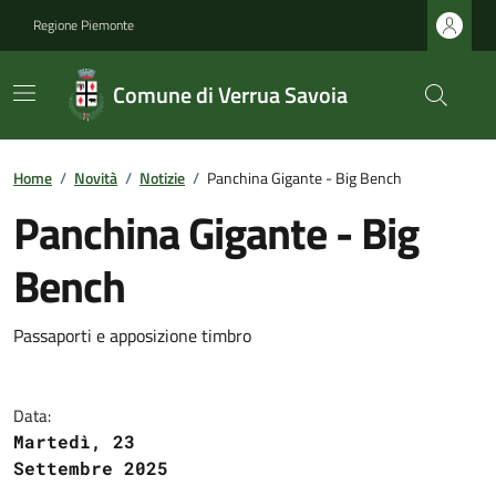
Regione Piemonte
Comune di Verrua Savoia
Home
/
Novità
/
Notizie
/
Panchina Gigante - Big Bench
Panchina Gigante - Big
Bench
Passaporti e apposizione timbro
Data:
Martedì, 23
Settembre 2025