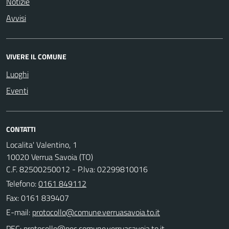
Notizie
Avvisi
VIVERE IL COMUNE
Luoghi
Eventi
CONTATTI
Localita' Valentino, 1
10020 Verrua Savoia (TO)
C.F. 82500250012 - P.Iva: 02299810016
Telefono:
0161 849112
Fax: 0161 839407
E-mail:
PEC: