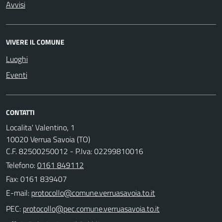
Avvisi
VIVERE IL COMUNE
Luoghi
Eventi
CONTATTI
Localita' Valentino, 1
10020 Verrua Savoia (TO)
C.F. 82500250012 - P.Iva: 02299810016
Telefono:
0161 849112
Fax: 0161 839407
E-mail:
PEC: