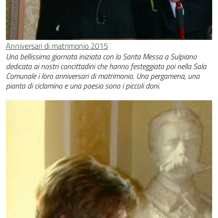
Anniversari di matrimonio 2015
Una bellissima giornata iniziata con la Santa Messa a Sulpiano
dedicata ai nostri concittadini che hanno festeggiato poi nella Sala
Comunale i loro anniversari di matrimonio. Una pergamena, una
pianta di ciclamino e una poesia sono i piccoli doni.