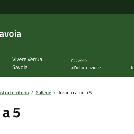
avoia
Vivere Verrua
Accesso
Savoia
all'informazione
I
ostro territorio
/
Gallerie
/
Torneo calcio a 5
 a 5