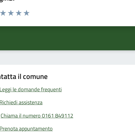
a da 1 a 5 stelle la pagina
ta 1 stelle su 5
Valuta 2 stelle su 5
Valuta 3 stelle su 5
Valuta 4 stelle su 5
Valuta 5 stelle su 5
tatta il comune
Leggi le domande frequenti
Richiedi assistenza
Chiama il numero 0161 849112
Prenota appuntamento