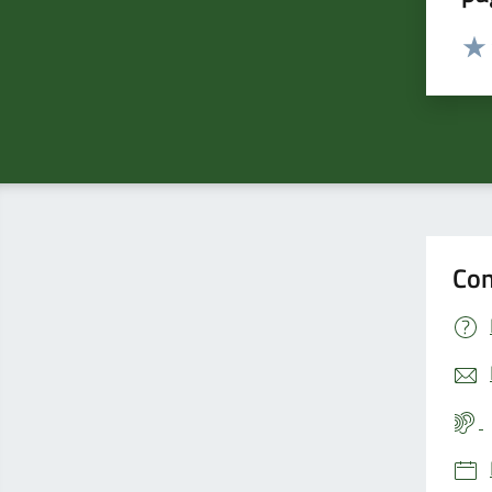
Valut
Valu
Con