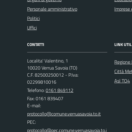
Personale amministrativo
Imprese 
Politici
Uffici
CONTATTI
LINK UTIL
Localita' Valentino, 1
Regione
10020 Verrua Savoia (TO)
Città Met
C.F. 82500250012 - P.Iva:
Asl TO4
02299810016
Telefono:
0161 849112
Fax: 0161 839407
E-mail:
PEC: