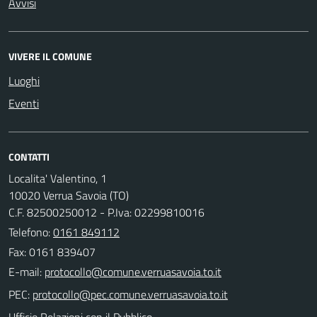
Avvisi
VIVERE IL COMUNE
Luoghi
Eventi
CONTATTI
Localita' Valentino, 1
10020 Verrua Savoia (TO)
C.F. 82500250012 - P.Iva: 02299810016
Telefono:
0161 849112
Fax: 0161 839407
E-mail:
PEC:
Ufficio Relazioni con il Pubblico