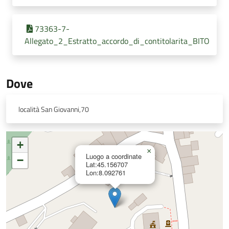
73363-7-
Allegato_2_Estratto_accordo_di_contitolarita_BITO
Dove
località San Giovanni,70
+
×
Luogo a coordinate
−
Lat:45.156707
Lon:8.092761