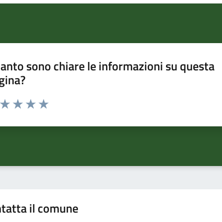
anto sono chiare le informazioni su questa
gina?
a da 1 a 5 stelle la pagina
ta 1 stelle su 5
Valuta 2 stelle su 5
Valuta 3 stelle su 5
Valuta 4 stelle su 5
Valuta 5 stelle su 5
tatta il comune