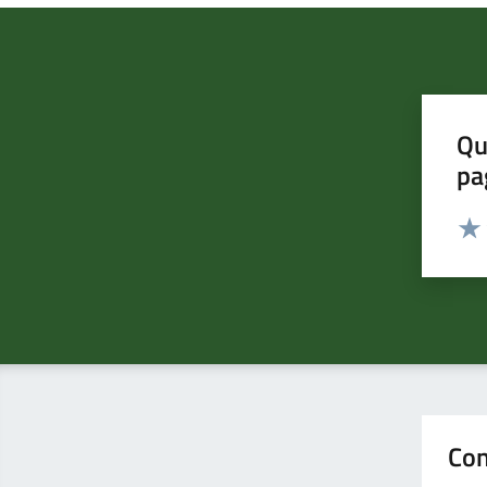
Qu
pa
Valut
Valu
Con