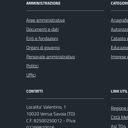
AMMINISTRAZIONE
CATEGORI
Aree amministrative
Anagrafe 
Documenti e dati
Autorizza
Enti e fondazioni
Catasto e
Organi di governo
Educazio
Personale amministrativo
Imprese 
Politici
Uffici
CONTATTI
LINK UTIL
Localita' Valentino, 1
Regione
10020 Verrua Savoia (TO)
Città Met
C.F. 82500250012 - P.Iva:
Asl TO4
02299810016