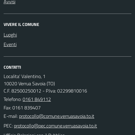
Avvisi
VIVERE IL COMUNE
Luoghi
Eventi
CONTATTI
Localita' Valentino, 1
10020 Verrua Savoia (TO)
C.F. 82500250012 - P.Iva: 02299810016
Telefono:
0161 849112
Fax: 0161 839407
E-mail:
PEC: