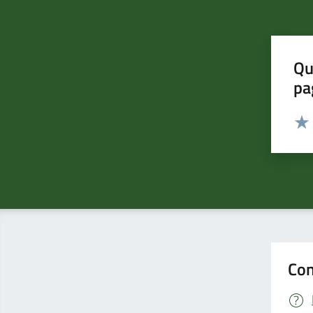
Qu
pa
Valut
Valu
Con