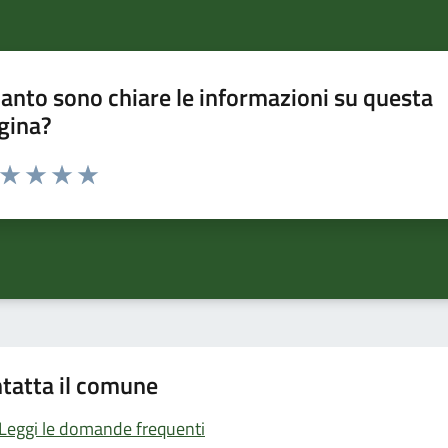
anto sono chiare le informazioni su questa
gina?
a da 1 a 5 stelle la pagina
ta 1 stelle su 5
Valuta 2 stelle su 5
Valuta 3 stelle su 5
Valuta 4 stelle su 5
Valuta 5 stelle su 5
tatta il comune
Leggi le domande frequenti