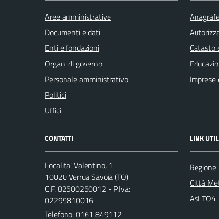
Aree amministrative
Anagrafe 
Documenti e dati
Autorizza
Enti e fondazioni
Catasto e
Organi di governo
Educazio
Personale amministrativo
Imprese 
Politici
Uffici
CONTATTI
LINK UTIL
Localita' Valentino, 1
Regione
10020 Verrua Savoia (TO)
Città Met
C.F. 82500250012 - P.Iva:
Asl TO4
02299810016
Telefono:
0161 849112