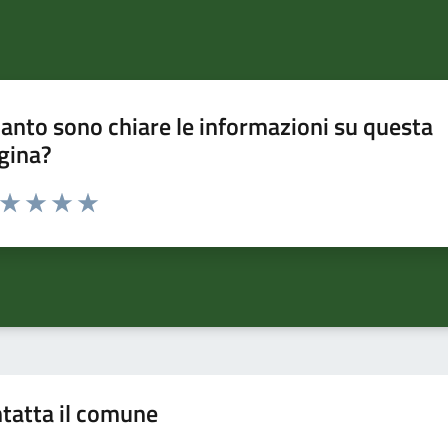
anto sono chiare le informazioni su questa
gina?
a da 1 a 5 stelle la pagina
ta 1 stelle su 5
Valuta 2 stelle su 5
Valuta 3 stelle su 5
Valuta 4 stelle su 5
Valuta 5 stelle su 5
tatta il comune