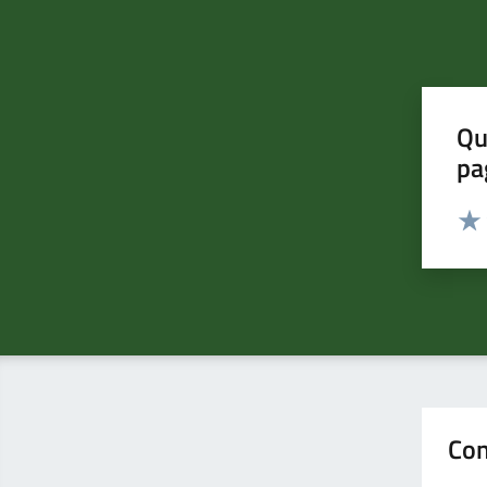
Qu
pa
Valut
Valu
Con