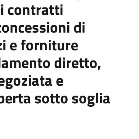
i contratti
concessioni di
zi e forniture
damento diretto,
egoziata e
erta sotto soglia