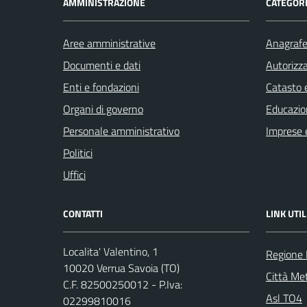
AMMINISTRAZIONE
CATEGORI
Aree amministrative
Anagrafe 
Documenti e dati
Autorizza
Enti e fondazioni
Catasto e
Organi di governo
Educazio
Personale amministrativo
Imprese 
Politici
Uffici
CONTATTI
LINK UTIL
Localita' Valentino, 1
Regione
10020 Verrua Savoia (TO)
Città Met
C.F. 82500250012 - P.Iva:
Asl TO4
02299810016