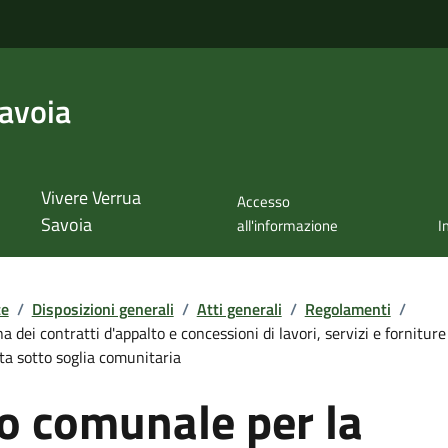
avoia
Vivere Verrua
Accesso
Savoia
all'informazione
I
te
/
Disposizioni generali
/
Atti generali
/
Regolamenti
/
 dei contratti d'appalto e concessioni di lavori, servizi e fornitur
a sotto soglia comunitaria
 comunale per la