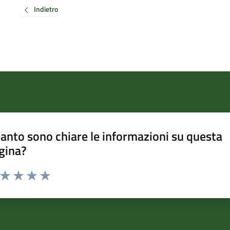
Indietro
anto sono chiare le informazioni su questa
gina?
a da 1 a 5 stelle la pagina
ta 1 stelle su 5
Valuta 2 stelle su 5
Valuta 3 stelle su 5
Valuta 4 stelle su 5
Valuta 5 stelle su 5