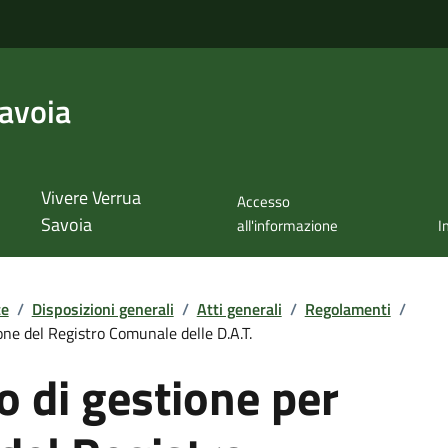
avoia
Vivere Verrua
Accesso
Savoia
all'informazione
I
te
/
Disposizioni generali
/
Atti generali
/
Regolamenti
/
one del Registro Comunale delle D.A.T.
 di gestione per