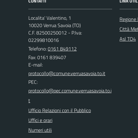
CONTATTI
LINK UTIL
Localita' Valentino, 1
Regione
10020 Verrua Savoia (TO)
Città Met
C.F. 82500250012 - P.Iva:
Asl TO4
02299810016
Telefono:
0161 849112
Fax: 0161 839407
E-mail:
PEC:
Ufficio Relazioni con il Pubblico
Uffici e orari
Numeri utili