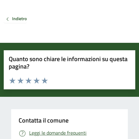
Indietro
Quanto sono chiare le informazioni su questa
pagina?
Valuta da 1 a 5 stelle la pagina
Valuta 1 stelle su 5
Valuta 2 stelle su 5
Valuta 3 stelle su 5
Valuta 4 stelle su 5
Valuta 5 stelle su 5
Contatta il comune
Leggi le domande frequenti