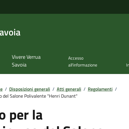
avoia
Vivere Verrua
Accesso
Savoia
all'informazione
I
te
/
Disposizioni generali
/
Atti generali
/
Regolamenti
/
o del Salone Polivalente "Henri Dunant"
 per la