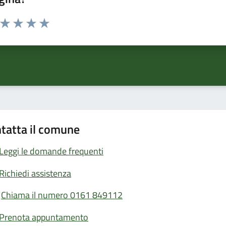
a da 1 a 5 stelle la pagina
ta 1 stelle su 5
Valuta 2 stelle su 5
Valuta 3 stelle su 5
Valuta 4 stelle su 5
Valuta 5 stelle su 5
tatta il comune
Leggi le domande frequenti
Richiedi assistenza
Chiama il numero 0161 849112
Prenota appuntamento