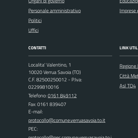
Organi di governo
Educazio
Personale amministrativo
Imprese 
Politici
Uffici
CONTATTI
LINK UTIL
Localita' Valentino, 1
Regione
10020 Verrua Savoia (TO)
Città Met
C.F. 82500250012 - P.Iva:
Asl TO4
02299810016
Telefono:
0161 849112
Fax: 0161 839407
E-mail:
PEC: