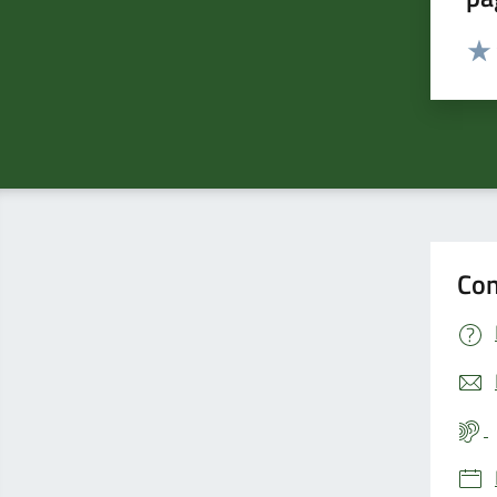
Valut
Valu
Con