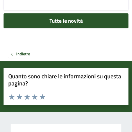
Tutte le novità
Indietro
Quanto sono chiare le informazioni su questa
pagina?
Valuta da 1 a 5 stelle la pagina
Valuta 1 stelle su 5
Valuta 2 stelle su 5
Valuta 3 stelle su 5
Valuta 4 stelle su 5
Valuta 5 stelle su 5